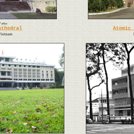
7 años
athedral
Atomic 
 Vietnam