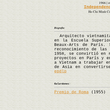
1966
|
4
Independen
Ho Chi Minh Ci
Biografía:
Arquitecto vietnamita
en la Escuela Superio
Beaux-Arts de París.
reconocimiento de las
1958, se convirtió en 
proyectos en París y e
a Vietnam a trabajar e
de Asia en convertirs
epdlp
Galardones:
Premio de Roma
(1955)