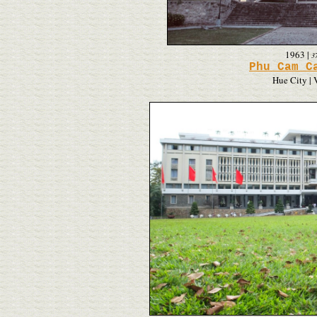
1963
|
3
Phu Cam C
Hue City |