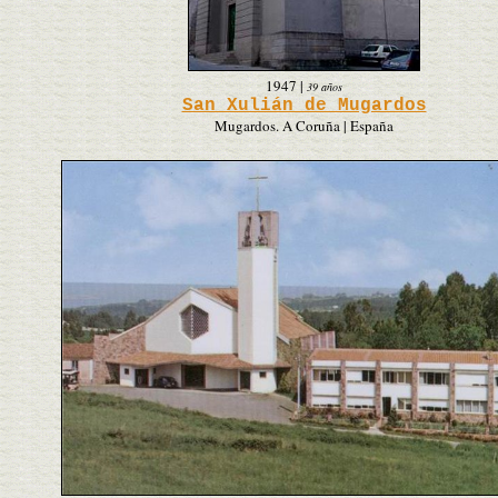
1947
|
39 años
San Xulián de Mugardos
Mugardos. A Coruña | España