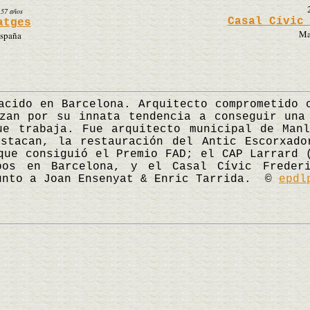
|
57 años
Casal Cívic
atges
Ma
España
cido en Barcelona. Arquitecto comprometido c
zan por su innata tendencia a conseguir una
ue trabaja. Fue arquitecto municipal de Manl
estacan, la restauración del Antic Escorxado
que consiguió el Premio FAD; el CAP Larrard 
bos en Barcelona, y el Casal Cívic Freder
junto a Joan Ensenyat & Enric Tarrida. ©
epdl