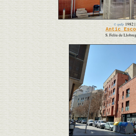
1982
© epdlp
Antic Esco
S. Feliu de Llobre