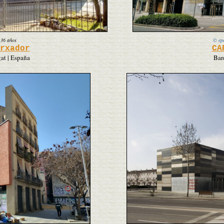
|
36 años
© ep
rxador
CA
gat | España
Bar