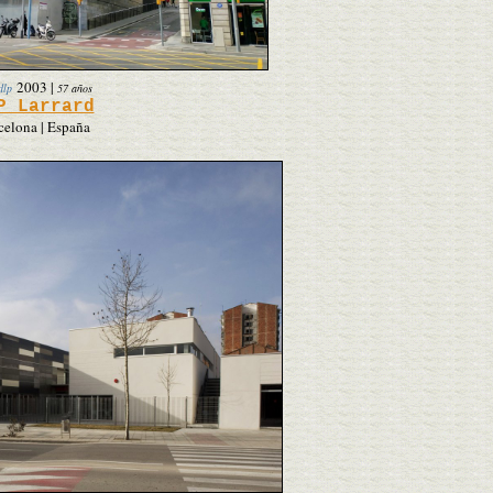
2003
|
dlp
57 años
P Larrard
celona | España