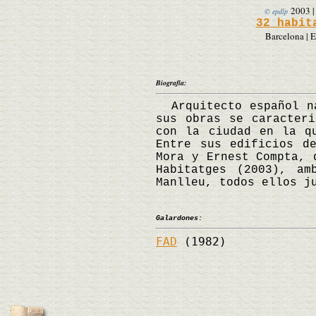
2003
© epdlp
32 habit
Barcelona | 
Biografía:
Arquitecto español na
sus obras se caracteri
con la ciudad en la q
Entre sus edificios d
Mora y Ernest Compta, 
Habitatges (2003), am
Manlleu, todos ellos 
Galardones:
FAD
(1982)