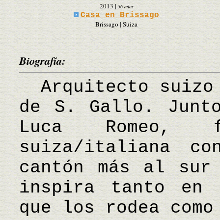
2013
|
56 años
Casa en Brissago
Brissago | Suiza
Biografía:
Arquitecto suizo 
de S. Gallo. Junt
Luca Romeo, f
suiza/italiana c
cantón más al sur
inspira tanto en 
que los rodea como