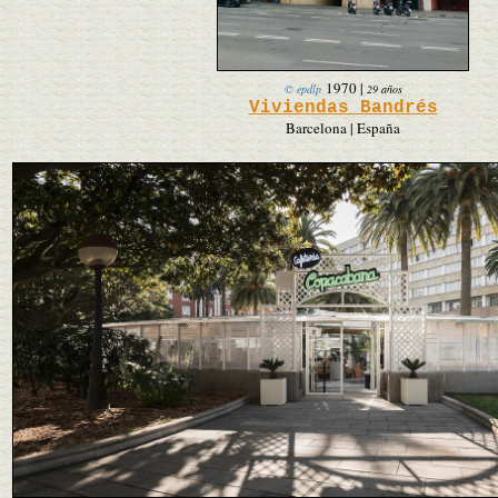
1970
|
© epdlp
29 años
Viviendas Bandrés
Barcelona | España