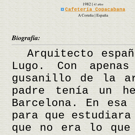
1982
|
41 años
Cafetería Copacabana
A Coruña | España
Biografía:
Arquitecto españo
Lugo. Con apena
gusanillo de la a
padre tenía un h
Barcelona. En esa 
para que estudiara
que no era lo que