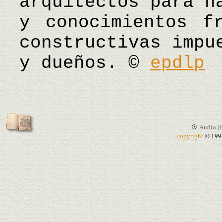
arquitectos para h
y conocimientos f
constructivas impu
y dueños. ©
epdlp
Audio |
copyright
© 199