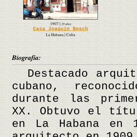
1907
|
29 años
Casa Joaquín Bosch
La Habana | Cuba
Biografía:
Destacado arquite
cubano, reconoci
durante las prime
XX. Obtuvo el títu
en La Habana en 
arquitecto en 1909