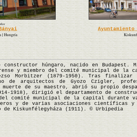
años
Bányai
Ayuntamiento
 | Hungría
Kiskunf
constructor húngaro, nacido en Budapest. M
rense y miembro del comité municipal de la c
ezso Morbitzer (1879-1950). Tras finalizar
ho de arquitectos de Gyozo Czigler, profe
 muerte de su maestro, abrió su propio desp
914-1918), dirigió el departamento de constru
del comité municipal de la capital durante v
eros y de varias asociaciones científicas y
o de Kiskunfélegyháza (1911). © Urbipedia