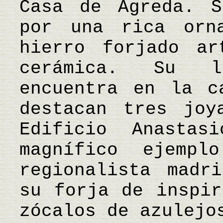
Casa de Ágreda. S
por una rica orn
hierro forjado ar
cerámica. Su l
encuentra en la c
destacan tres joy
Edificio Anastas
magnífico ejempl
regionalista madr
su forja de inspir
zócalos de azulejo