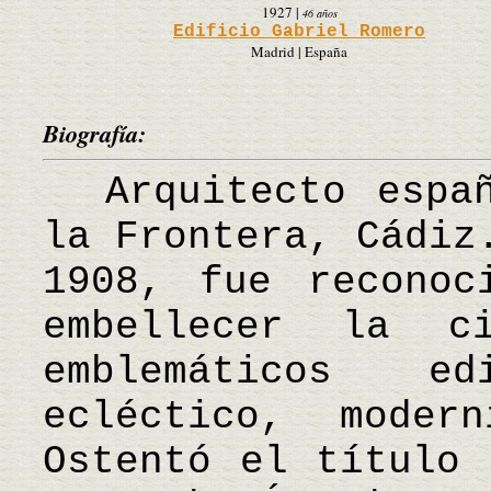
1927
|
46 años
Edificio Gabriel Romero
Madrid | España
Biografía:
Arquitecto españ
la Frontera, Cádiz
1908, fue reconoc
embellecer la c
emblemáticos e
ecléctico, moder
Ostentó el título 