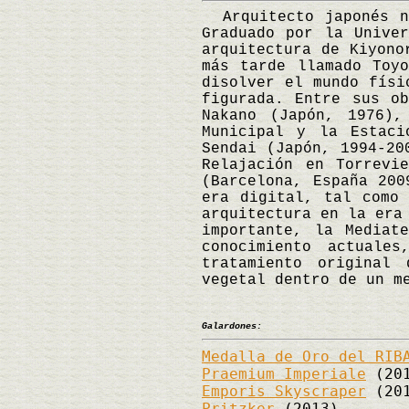
Arquitecto japonés na
Graduado por la Unive
arquitectura de Kiyono
más tarde llamado Toy
disolver el mundo físi
figurada. Entre sus o
Nakano (Japón, 1976),
Municipal y la Estaci
Sendai (Japón, 1994-20
Relajación en Torrevi
(Barcelona, España 200
era digital, tal como
arquitectura en la era
importante, la Mediat
conocimiento actuale
tratamiento original
vegetal dentro de un 
Galardones:
Medalla de Oro del RIB
Praemium Imperiale
(201
Emporis Skyscraper
(201
Pritzker
(2013)