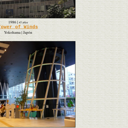
1986
|
45 años
Tower of Winds
Yokohama | Japón