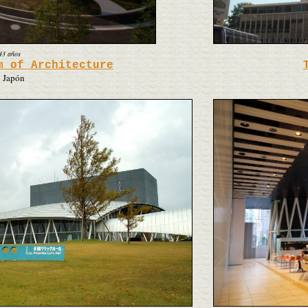
43 años
m of Architecture
| Japón