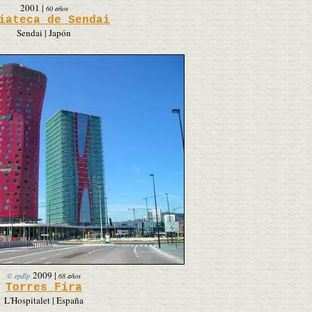
2001
|
60 años
iateca de Sendai
Sendai | Japón
2009
|
© epdlp
68 años
Torres Fira
L'Hospitalet | España