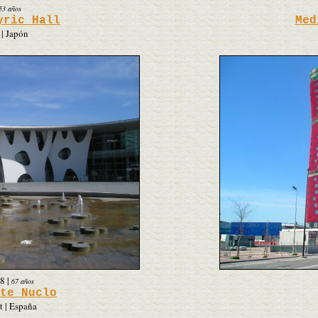
53 años
yric Hall
Med
| Japón
8
|
67 años
te Nuclo
t | España