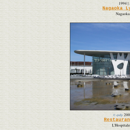
1994
|
Nagaoka L
Nagaoka 
200
© epdlp
Restauran
L'Hospitale