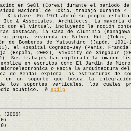
cido en Seúl (Corea) durante el periodo de 
rsidad Nacional de Tokio, trabajó durante 4 
ri Kikutake. En 1971 abrió su propio estudio
o Ito & Associates, Architects. La mayoría d
co con el virtual, incluyendo la noción cont
bras destacan, la Casa de Aluminio (Kanagawa
 su propia vivienda en Silver Hut (Tokio,
ón de Bomberos de Yatsushiro (Japón, 1991-
01), el Hospital Cognacq-Jay (París, Francia
eja (España, 2002), Vivocity de Singapur (2
9). Sus trabajos han explorado la imagen fí
 explica en escritos como El Jardín de Micro
 microelectrónica o Hacia la arquitectura del
eca de Sendai explora las estructuras de co
s, en un soporte que busca la integració
 de los soportes verticales, los cuales pr
medio acuático. ©
epdlp
A
(2006)
0)
0)