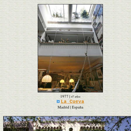
1977
|
47 años
La Cueva
Madrid | España