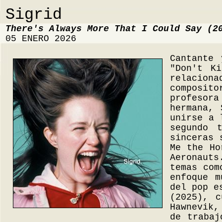
Sigrid
There's Always More That I Could Say (2
05 ENERO 2026
Cantante 
"Don't K
relacion
composito
profesor
hermana, 
unirse a 
segundo 
sinceras 
Me the Ho
Aeronauts
temas com
enfoque m
del pop e
(2025), c
Hawnevik,
de trabaj