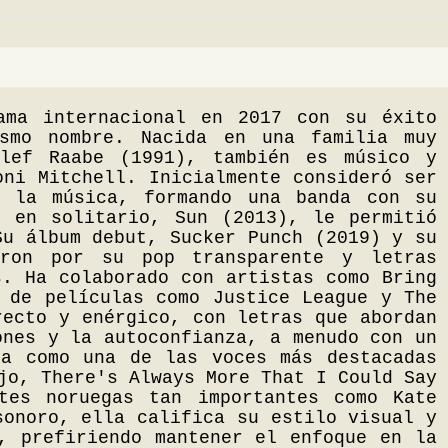
ama internacional en 2017 con su éxito
smo nombre. Nacida en una familia muy
llef Raabe (1991), también es músico y
oni Mitchell. Inicialmente consideró ser
a la música, formando una banda con su
 en solitario, Sun (2013), le permitió
Su álbum debut, Sucker Punch (2019) y su
aron por su pop transparente y letras
s. Ha colaborado con artistas como Bring
 de películas como Justice League y The
recto y enérgico, con letras que abordan
ones y la autoconfianza, a menudo con un
da como una de las voces más destacadas
jo, There's Always More That I Could Say
tes noruegas tan importantes como Kate
sonoro, ella califica su estilo visual y
, prefiriendo mantener el enfoque en la