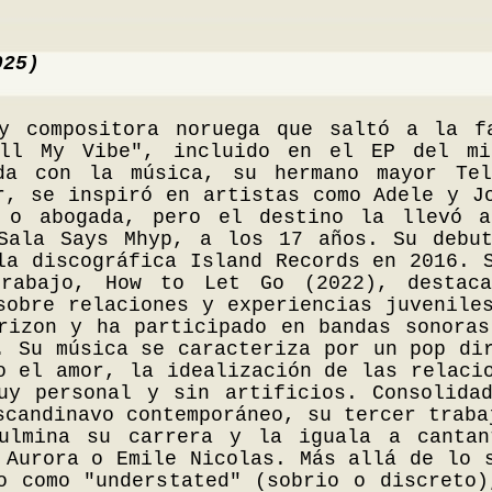
025)
y compositora noruega que saltó a la f
ill My Vibe", incluido en el EP del mi
ada con la música, su hermano mayor Te
r, se inspiró en artistas como Adele y J
a o abogada, pero el destino la llevó 
Sala Says Mhyp, a los 17 años. Su debut
la discográfica Island Records en 2016. 
trabajo, How to Let Go (2022), destac
sobre relaciones y experiencias juvenile
rizon y ha participado en bandas sonoras
. Su música se caracteriza por un pop di
o el amor, la idealización de las relaci
uy personal y sin artificios. Consolida
scandinavo contemporáneo, su tercer traba
ulmina su carrera y la iguala a cantan
 Aurora o Emile Nicolas. Más allá de lo 
o como "understated" (sobrio o discreto)