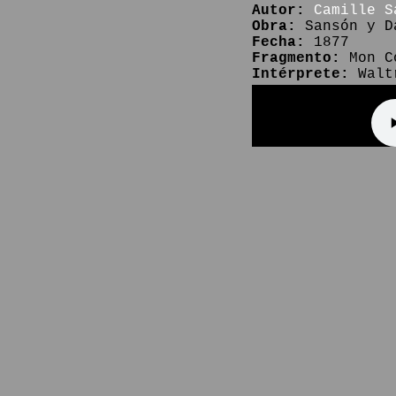
Autor:
Camille S
Obra:
Sansón y D
Fecha:
1877
Fragmento:
Mon Co
Intérprete:
Waltr