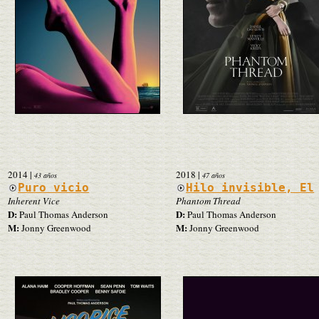
2014
|
2018
|
43 años
47 años
Puro vicio
Hilo invisible, El
Inherent Vice
Phantom Thread
D:
D:
Paul Thomas Anderson
Paul Thomas Anderson
M:
M:
Jonny Greenwood
Jonny Greenwood