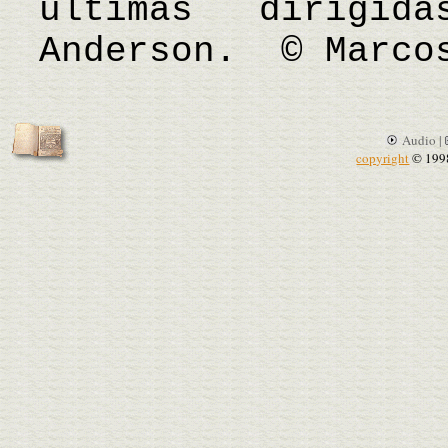
últimas dirigi
Anderson. © Marco
Audio |
copyright
© 199