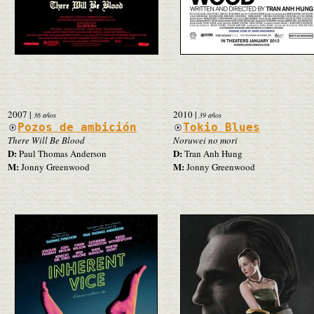
2007
|
2010
|
36 años
39 años
Pozos de ambición
Tokio Blues
There Will Be Blood
Noruwei no mori
D:
D:
Paul Thomas Anderson
Tran Anh Hung
M:
M:
Jonny Greenwood
Jonny Greenwood