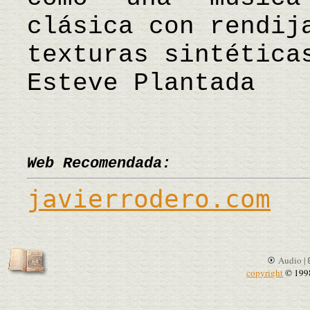
clásica con rendij
texturas sintética
Esteve Plantada
Web Recomendada:
javierrodero.com
Audio |
copyright
© 199