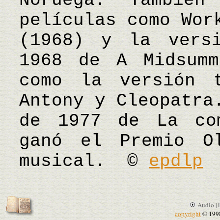
Noruega. También
películas como Wor
(1968) y la versi
1968 de A Midsumm
como la versión 
Antony y Cleopatra
de 1977 de La co
ganó el Premio O
musical. ©
epdlp
Audio |
copyright
© 199