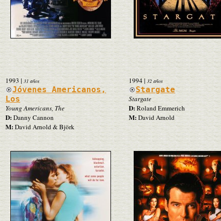
1993
|
1994
|
31 años
32 años
Jóvenes Americanos,
Stargate
Los
Stargate
D:
Young Americans, The
Roland Emmerich
D:
M:
Danny Cannon
David Arnold
M:
David Arnold & Björk