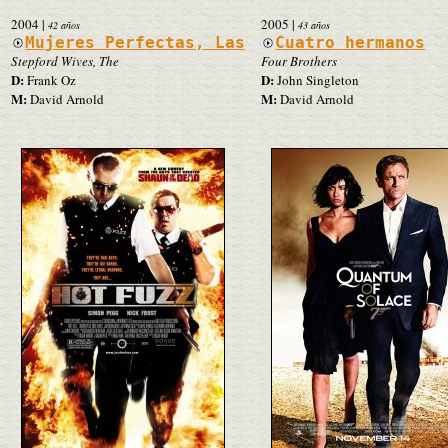
2004
|
2005
|
42 años
43 años
Mujeres Perfectas, Las
Cuatro hermanos
Stepford Wives, The
Four Brothers
D:
D:
Frank Oz
John Singleton
M:
M:
David Arnold
David Arnold