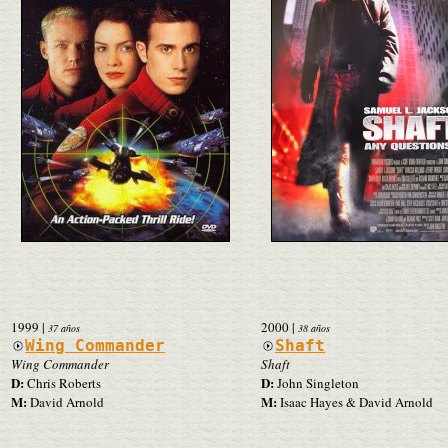
1999
|
2000
|
37 años
38 años
Wing Commander
Shaft
Wing Commander
Shaft
D:
D:
Chris Roberts
John Singleton
M:
M:
David Arnold
Isaac Hayes & David Arnold