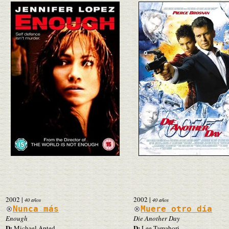
2002
|
2002
|
40 años
40 años
Nunca más
Muere otro día
Enough
Die Another Day
D:
D:
Michael Apted
Lee Tamahori