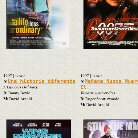
1997
|
1997
|
35 años
35 años
Una historia diferente
Mañana Nunca Muer
A Life Less Ordinary
El
D:
Danny Boyle
Tomorrow never dies
M:
D:
David Arnold
Roger Spottiswoode
M:
David Arnold