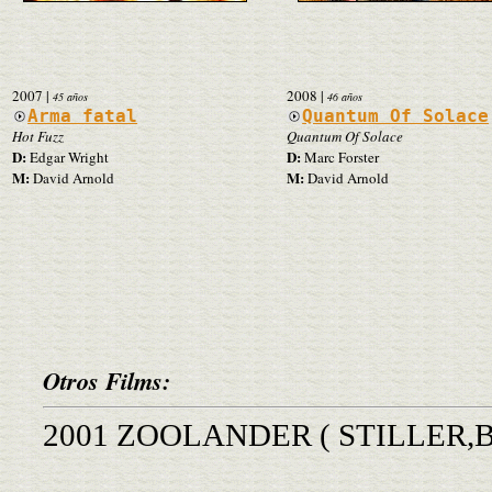
2007
|
2008
|
45 años
46 años
Arma fatal
Quantum Of Solace
Hot Fuzz
Quantum Of Solace
D:
D:
Edgar Wright
Marc Forster
M:
M:
David Arnold
David Arnold
Otros Films:
2001 ZOOLANDER ( STILLER,B