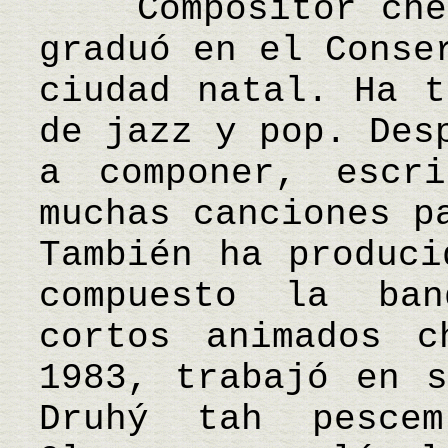
Compositor checo
graduó en el Conse
ciudad natal. Ha t
de jazz y pop. Des
a componer, escri
muchas canciones p
También ha produci
compuesto la ba
cortos animados c
1983, trabajó en s
Druhý tah pesce