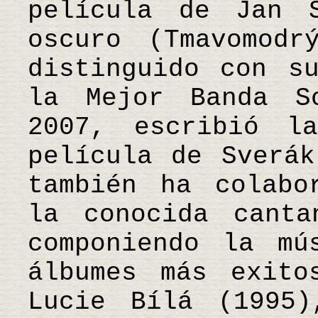
película de Jan 
oscuro (Tmavomodr
distinguido con s
la Mejor Banda S
2007, escribió l
película de Sverák
también ha colabo
la conocida canta
componiendo la mú
álbumes más exito
Lucie Bílá (1995)