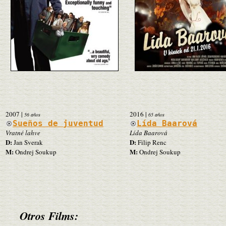
2007
|
2016
|
56 años
65 años
Sueños de juventud
Lída Baarová
Vratné lahve
Lída Baarová
D:
D:
Jan Sverak
Filip Renc
M:
M:
Ondrej Soukup
Ondrej Soukup
Otros Films: