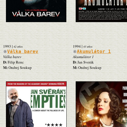
1993
|
1994
|
42 años
43 años
Válka barev
Akumulátor 1
Válka barev
Akumulátor 1
D:
D:
Filip Renc
Jan Sverák
M:
M:
Ondrej Soukup
Ondrej Soukup