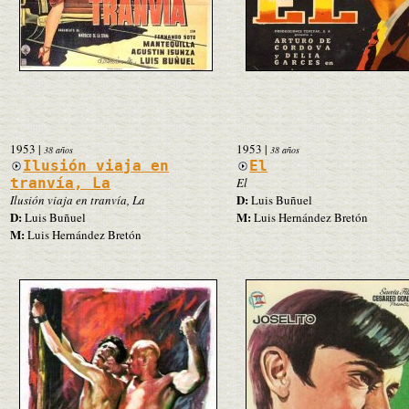
1953
|
1953
|
38 años
38 años
Ilusión viaja en
El
tranvía, La
El
D:
Ilusión viaja en tranvía, La
Luis Buñuel
D:
M:
Luis Buñuel
Luis Hernández Bretón
M:
Luis Hernández Bretón