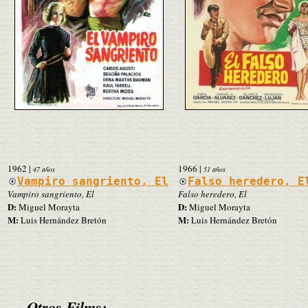
1962
|
1966
|
47 años
51 años
Vampiro sangriento, El
Falso heredero, E
Vampiro sangriento, El
Falso heredero, El
D:
D:
Miguel Morayta
Miguel Morayta
M:
M:
Luis Hernández Bretón
Luis Hernández Bretón
Otros Films: