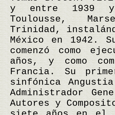
y entre 1939 y
Toulousse, Mar
Trinidad, instalán
México en 1942. S
comenzó como ejec
años, y como com
Francia. Su prim
sinfónica Angusti
Administrador Gen
Autores y Composit
siete años en el 