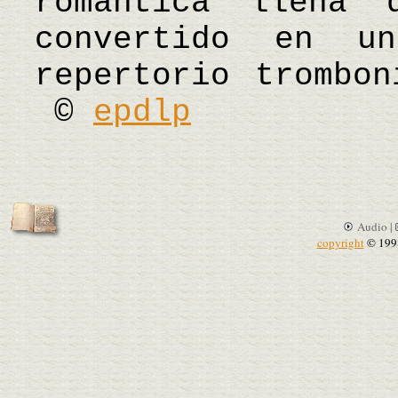
romántica llena 
convertido en un
repertorio trombon
©
epdlp
Audio |
copyright
© 199