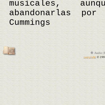
musicales, au
abandonarlas po
Cummings
Audio |
copyright
© 199