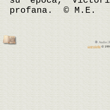
su época, Victor
profana. © M.E.
Audio |
copyright
© 199