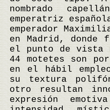
nombrado capel
emperatriz español
emperador Maximili
en Madrid, donde f
el punto de vista 
44 motetes son por
en el hábil emple
su textura polifó
otro resultan inn
expresión emoti
intensidad míst