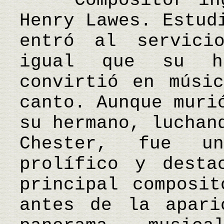
Compositor ingl
Henry Lawes. Estud
entró al servici
igual que su h
convirtió en músi
canto. Aunque muri
su hermano, luchan
Chester, fue u
prolífico y desta
principal composit
antes de la apari