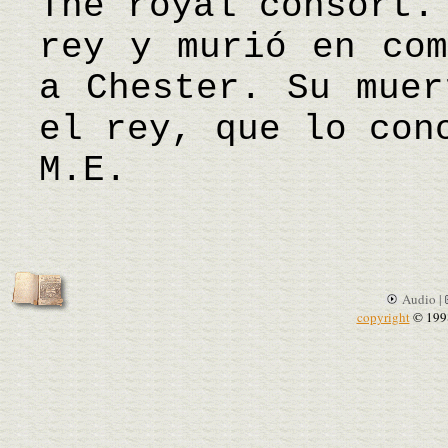
The royal consort.
rey y murió en com
a Chester. Su muer
el rey, que lo con
M.E.
Audio |
copyright
© 199