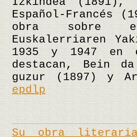
Izkindea (1891), 
Español-Francés (1
obra sobre e
Euskalerriaren Yak
1935 y 1947 en c
destacan, Bein da
guzur (1897) y A
epdlp
Su obra literar