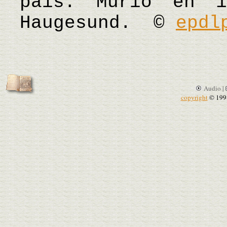
país. Murió en 
Haugesund. ©
epdl
Audio |
copyright
© 199