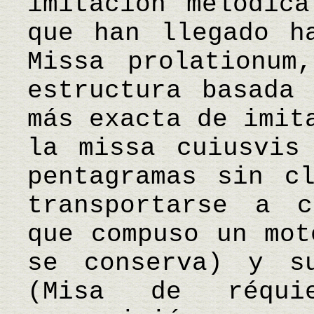
imitación melódic
que han llegado h
Missa prolationum
estructura basada
más exacta de imit
la missa cuiusvis
pentagramas sin c
transportarse a c
que compuso un mot
se conserva) y s
(Misa de réqui