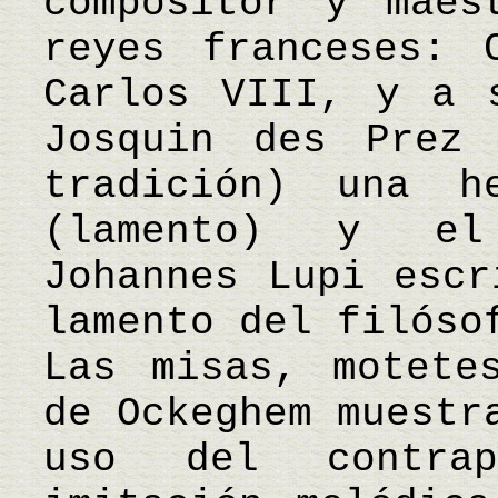
compositor y maes
reyes franceses: 
Carlos VIII, y a 
Josquin des Prez 
tradición) una he
(lamento) y el
Johannes Lupi escr
lamento del filóso
Las misas, motete
de Ockeghem muestr
uso del contra