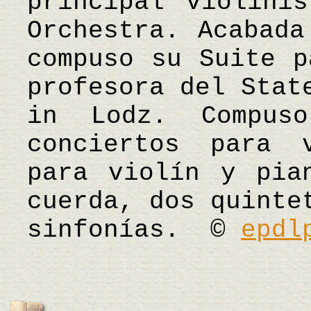
principal violini
Orchestra. Acabada
compuso su Suite p
profesora del Stat
in Lodz. Compus
conciertos para 
para violín y pia
cuerda, dos quinte
sinfonías. ©
epdl