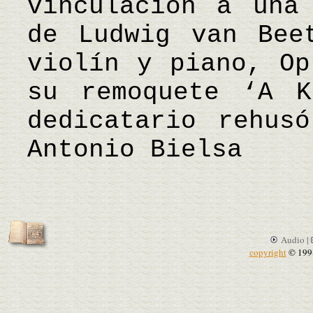
vinculación a una
de Ludwig van Bee
violín y piano, Op
su remoquete ‘A K
dedicatario rehus
Antonio Bielsa
Audio |
copyright
© 199