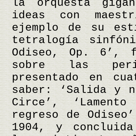
la orquesta gigan
ideas con maest
ejemplo de su est
tetralogía sinfón
Odiseo, Op. 6’, f
sobre las peri
presentado en cua
saber: ‘Salida y n
Circe’, ‘Lament
regreso de Odiseo’
1904, y concluida