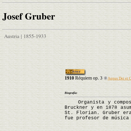
Josef Gruber
Austria | 1855-1933
1910
Réquiem op. 3
Agnus Dei et
Biografía:
Organista y composito
Bruckner y en 1878 asu
St. Florian. Gruber er
fue profesor de músic