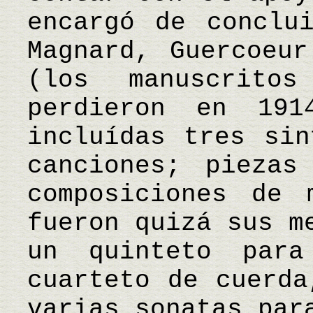
encargó de conclu
Magnard, Guercoeur
(los manuscrit
perdieron en 191
incluídas tres sin
canciones; piezas
composiciones de 
fueron quizá sus m
un quinteto par
cuarteto de cuerda
varias sonatas par