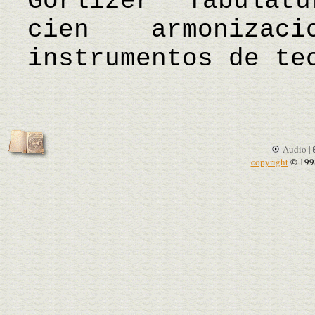
Görlizer Tabulat
cien armonizac
instrumentos de t
Audio |
copyright
© 199