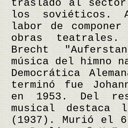
trasladó al sector
los soviéticos. 
labor de componer
obras teatrales
Brecht "Auferst
música del himno n
Democrática Alema
terminó fue Johan
en 1953. Del re
musical destaca l
(1937). Murió el 6