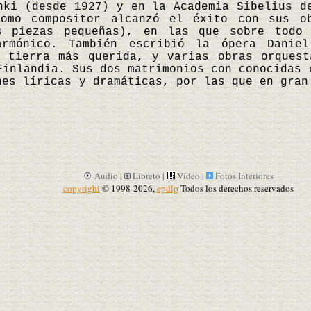
nki (desde 1927) y en la Academia Sibelius d
omo compositor alcanzó el éxito con sus o
s piezas pequeñas), en las que sobre todo
armónico. También escribió la ópera Daniel
a tierra más querida, y varias obras orquest
Finlandia. Sus dos matrimonios con conocidas 
nes líricas y dramáticas, por las que en gra
Audio |
Libreto |
Vídeo |
Fotos Interiores
copyright
© 1998-2026,
epdlp
Todos los derechos reservados