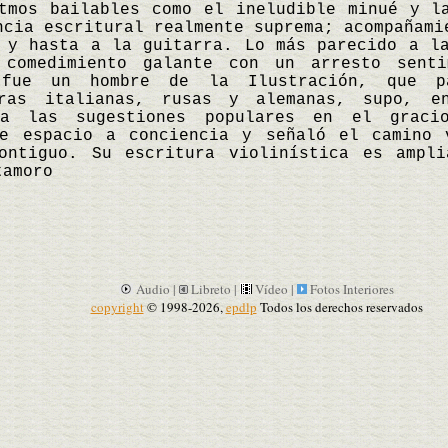
tmos bailables como el ineludible minué y l
ncia escritural realmente suprema; acompañami
 y hasta a la guitarra. Lo más parecido a l
 comedimiento galante con un arresto senti
 fue un hombre de la Ilustración, que p
rras italianas, rusas y alemanas, supo, en
ia las sugestiones populares en el graci
te espacio a conciencia y señaló el camino 
ontiguo. Su escritura violinística es ampl
tamoro
Audio |
Libreto |
Vídeo |
Fotos Interiores
copyright
© 1998-2026,
epdlp
Todos los derechos reservados