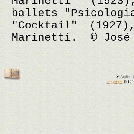
Marinetti" (1923
ballets "Psicologi
"Cocktail" (1927
Marinetti. © José 
Audio |
copyright
© 199