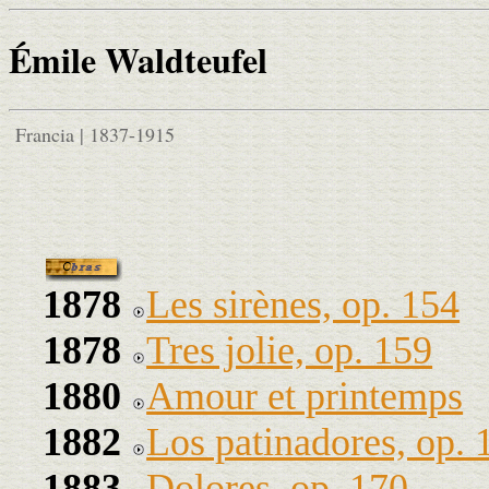
Émile Waldteufel
Francia | 1837-1915
1878
Les sirènes, op. 154
1878
Tres jolie, op. 159
1880
Amour et printemps
1882
Los patinadores, op. 
1883
Dolores, op. 170