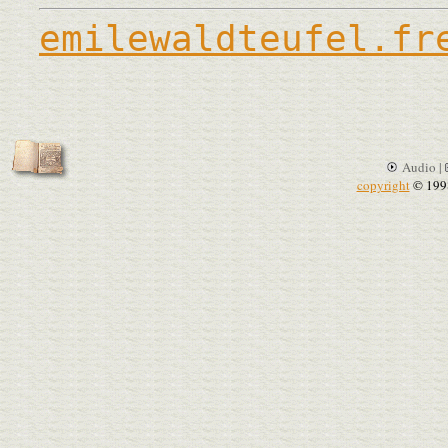
emilewaldteufel.fr
Audio |
copyright
© 199