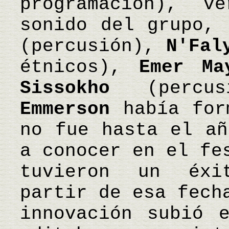
programación), v
sonido del grupo,
(percusión),
N'Fal
étnicos),
Emer Ma
Sissokho
(percus
Emmerson
había for
no fue hasta el añ
a conocer en el fe
tuvieron un éxi
partir de esa fech
innovación subió 