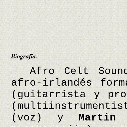
Biografía:
Afro Celt Sound
afro-irlandés for
(guitarrista y pr
(multiinstrumenti
(voz) y
Martin 