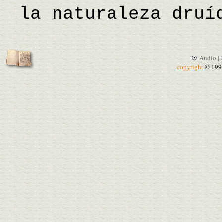
la naturaleza druí
Audio |
copyright
© 199