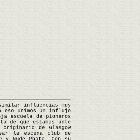
imilar influencias muy
a eso unimos un influjo
eja escuela de pioneros
nta de que estamos ante
originario de Glasgow
ear la escena club de
O y Nude Photo. Con su