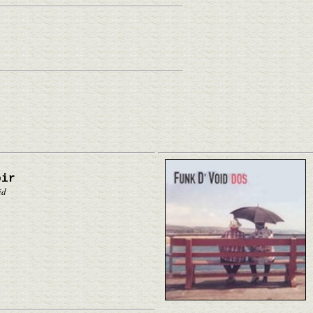
oir
id