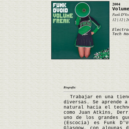
2004
Volum
Funk D'Vo
12 | 12 | 
Electro
Tech Ho
Biografía:
Trabajar en una tiend
diversas. Se aprende a
natural hacia el techn
como Juan Atkins, Derr
uno de los grandes gu
(Escocia) es Funk D'
Glasgow, con algunas 