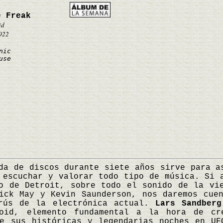
e Freak
id
2022
nic
use
a de discos durante siete años sirve para as
 escuchar y valorar todo tipo de música. Si 
o de Detroit, sobre todo el sonido de la vi
ick May y Kevin Saunderson, nos daremos cue
rús de la electrónica actual.
Lars Sandberg
Void, elemento fundamental a la hora de cr
de sus históricas y legendarias noches en UF