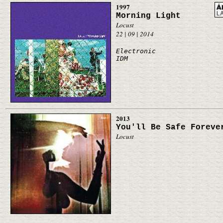
1997
Morning Light
Locust
22 | 09 | 2014
Electronic
IDM
2013
You'll Be Safe Foreve
Locust