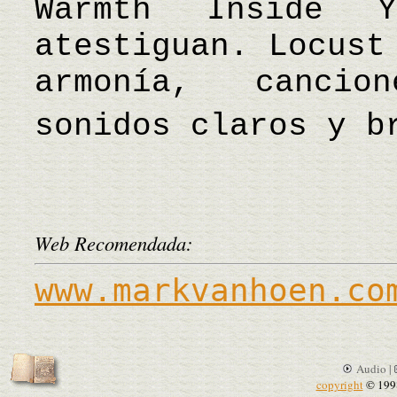
Warmth Inside 
atestiguan. Locust
armonía, cancio
sonidos claros y 
Web Recomendada:
www.markvanhoen.co
Audio |
copyright
© 199