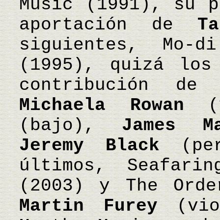
Music (1991), su p
aportación de
T
siguientes, Mo-d
(1995), quizá los
contribución d
Michaela Rowan
(
(bajo),
James Ma
Jeremy Black
(per
últimos, Seafari
(2003) y The Orde
Martin Furey
(vio