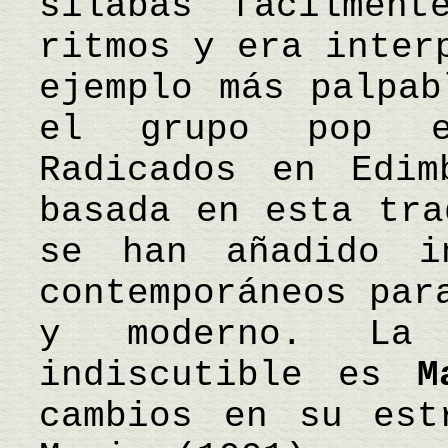
sílabas fácilment
ritmos y era inter
ejemplo más palpab
el grupo pop e
Radicados en Edim
basada en esta tra
se han añadido in
contemporáneos par
y moderno. La 
indiscutible es
M
cambios en su est