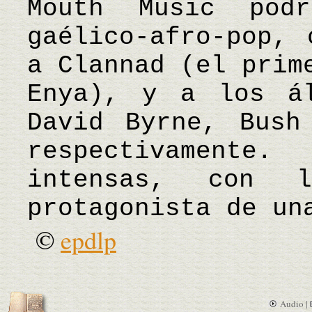
Mouth Music podr
gaélico-afro-pop, 
a Clannad (el prim
Enya), y a los á
David Byrne, Bush
respectivament
intensas, con 
protagonista de un
©
epdlp
Audio |