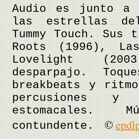
Audio es junto a 
las estrellas de
Tummy Touch. Sus t
Roots (1996), La
Lovelight (200
desparpajo. Toqu
breakbeats y ritmo
percusiones y 
estomacales. 
©
epdl
contundente.