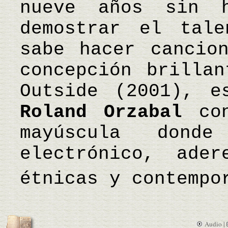
nueve años sin h
demostrar el tal
sabe hacer cancio
concepción brillan
Outside (2001), e
Roland Orzabal
con
mayúscula dond
electrónico, ader
étnicas y contemp
Audio |