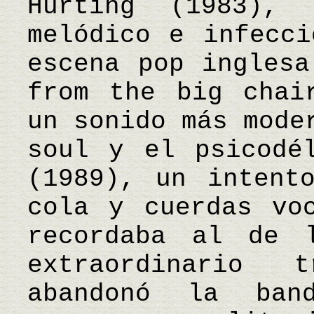
Hurting (1983), 
melódico e infecci
escena pop inglesa
from the big chai
un sonido más mode
soul y el psicodé
(1989), un intent
cola y cuerdas vo
recordaba al de 
extraordinario 
abandonó la ban