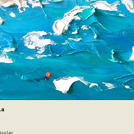
ia
icular