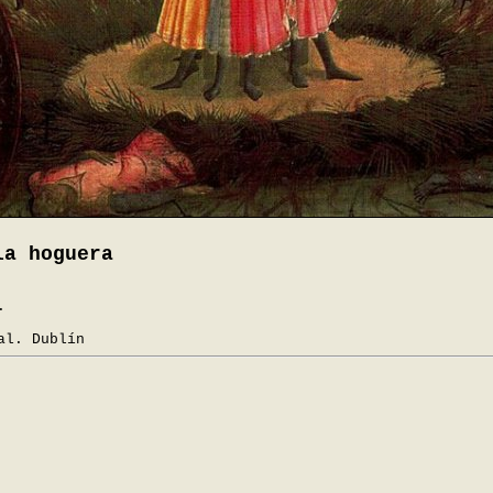
la hoguera
.
al. Dublín