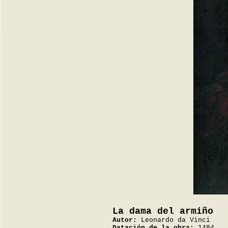
La dama del armiño
Autor:
Leonardo da Vinci
Datación de la obra:
1484