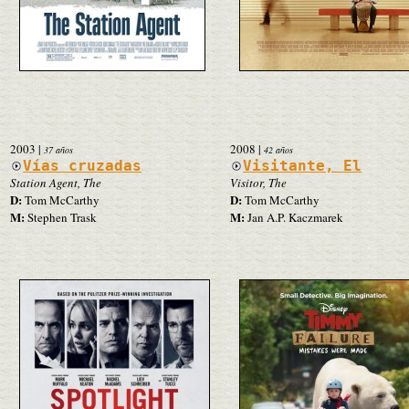
2003
|
2008
|
37 años
42 años
Vías cruzadas
Visitante, El
Station Agent, The
Visitor, The
D:
D:
Tom McCarthy
Tom McCarthy
M:
M:
Stephen Trask
Jan A.P. Kaczmarek