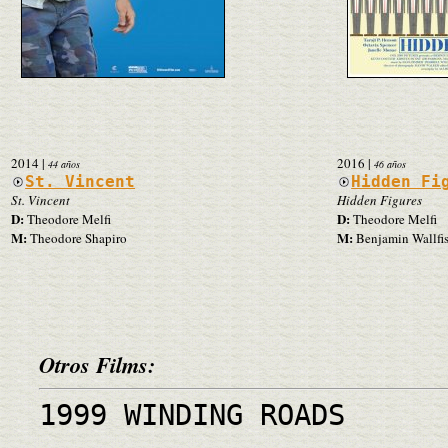
2014
|
2016
|
44 años
46 años
St. Vincent
Hidden Fi
St. Vincent
Hidden Figures
D:
D:
Theodore Melfi
Theodore Melfi
M:
M:
Theodore Shapiro
Benjamin Wallfi
Otros Films:
1999 WINDING ROADS