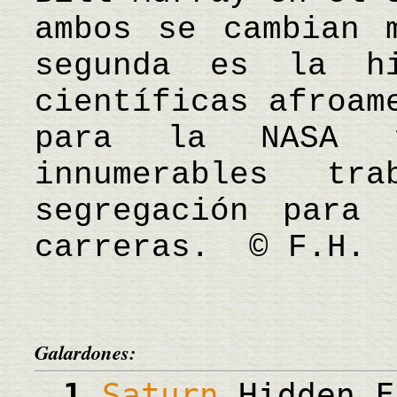
ambos se cambian 
segunda es la h
científicas afroam
para la NASA t
innumerables t
segregación para 
carreras. © F.H.
Galardones:
1
Saturn
Hidden F