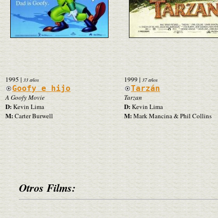
1995
|
1999
|
33 años
37 años
Goofy e hijo
Tarzán
A Goofy Movie
Tarzan
D:
D:
Kevin Lima
Kevin Lima
M:
M:
Carter Burwell
Mark Mancina & Phil Collins
Otros Films: