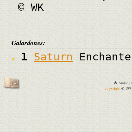
© WK
Galardones:
1
Saturn
Enchante
Audio |
copyright
© 199