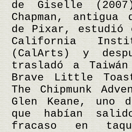
de Giselle (2007
Chapman, antigua 
de Pixar, estudió 
California Ins
(CalArts) y desp
trasladó a Taiwán
Brave Little Toas
The Chipmunk Adve
Glen Keane, uno d
que habían sali
fracaso en taq