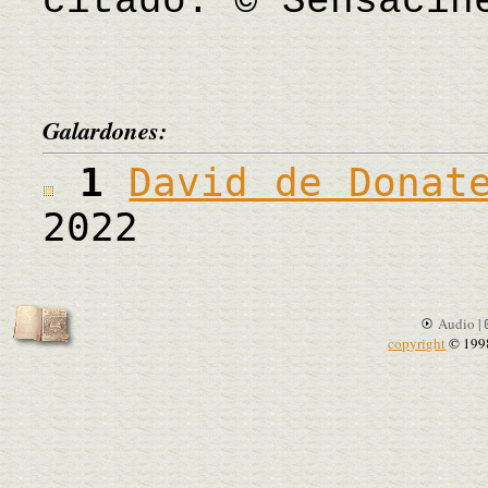
citado. © Sensacin
Galardones:
1
David de Donat
2022
Audio |
copyright
© 199