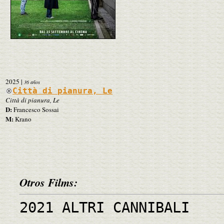
2025
|
36 años
Città di pianura, Le
Città di pianura, Le
D:
Francesco Sossai
M:
Krano
Otros Films:
2021 ALTRI CANNIBALI